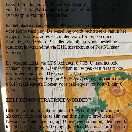
Losse bestellingen (zonder workshop) kunt u plaatsen via een
email naar: info@tokodelouwisstampin.nl , telefonisch, via
Whatsapp of via mijn
webwinkel
.
Na het plaatsen van een bestelling neem ik contact met u op
voor een bevestiging. De bestelling wordt rechtstreeks vanuit het
magazijn naar uw adres verzonden via UPS bij een directe
bestelling via de shop. Bestellen via mijn verzamelbestelling
resulteert in verzending via DHL servicepunt of PostNL naar
voorkeur.
De verzendkosten via UPS bedragen € 7,95. U mag het ook
ophalen bij mij thuis. Daarnaast kan ik uw pakket uiteraard ook
naar u verzenden met DHL vanaf € 3,95
(brievenbuspost),servicepunt € 5,45 (pakketpost) of naar u thuis
€ 6,45 (pakketpost). Kosten voor pakketpost via PostNL zijn €
7,25.
ZELF DEMONSTRATRICE WORDEN?
Lijkt het u leuk om altijd minimaal 20% korting te ontvangen en
als eerste op de hoogte te zijn van de nieuwste producten?
Neem dan contact met mij op. U bent welkom in mijn team en ik
informeer u graag over de mogelijkheden. Daarnaast profiteert u
van gratis deelname aan mijn teammiddagen samen met de