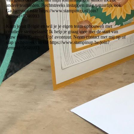
andere teamleden. Rechtstreeks instappen mag natuurlijk ook.
Ga hiervoor naar https://www.stampinup.nl/join?
demoid=5046993
Kom je uit België en wil je je eigen team opbouwen met
creatieve stempelaars? Ik help je graag mee met de start van
jouw eigen Stampin' Up! avontuur. Neem contact met mij op of
stap rechtstreeks in via https://www.stampinup.be/join?
demoid=5046993