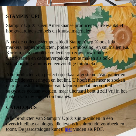
STAMPIN' UP!
Stampin' Up!® is een Amerikaanse producent van kwalitatief
hoogwaardige stempels en knutselmaterialen.
Naast de collectie stempels biedt Stampin' Up!® ook inkt,
markers, papierproducten, ponsen, embossing- en snijmallen e.a.
Kortom, een complete collectie om zowel uw unieke
wenskaarten en cadeauverpakkingen te maken als ook
scrapbooking albums en eenvoudige fotoboeken.
Alle producten zijn perfect op elkaar afgestemd. Van papier en
inkt tot de versieringen en het lint. U hoeft niet meer te zoeken
naar de juiste combinatie van kleuren omdat hiervoor al
suggesties gedaan worden, maar uiteraard bent u zelf vrij in het
maken van uw eigen combinaties.
CATALOGUS
Alle producten van Stampin' Up!® zijn te vinden in een
overzichtelijke catalogus, die tevens inspirerende voorbeelden
toont. De jaarcatalogus kunt u
hier
vinden als PDF.