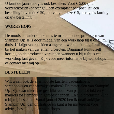
U kunt de jaarcatalogus ook bestellen. Voor € 5,00 (incl.
verzendkosten) ontvangt u een exemplaar per post. Bij een
bestelling boven de € 50,- ontvangt u deze € 5,- terug als korting
op uw bestelling.
WORKSHOPS
De mooiste manier om kennis te maken met de producten van
Stampin' Up!® is door middel van een workshop bij u of bij mij
thuis. U krijgt voorbeelden aangereikt welke u kunt gebruiken
bij het maken van uw eigen projecten. Daarnaast kunt u zelf
korting op de producten verdienen wanneer u bij u thuis een
workshop laat geven. Kijk voor meer informatie bij workshops
of contact met mij op.
BESTELLEN
Wilt u zelf ook de allermooiste kaarten, cadeaulabels,
scrapbooks en cadeauzakjes maken? De materialen van Stampin'
Up! zijn daar uitermate geschikt voor. Van papier tot inkt en van
markers tot stempels en gereedschappen. En alle producten kunt
u bij mij bestellen! Vanaf januari 2020 ben ik onafhanklijke
Stampin' Up! demonstratrice en kunt u bij mij terecht voor
advies, bestellingen en workshops.